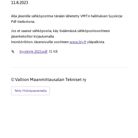
11.8.2023
Alla jäsenille sähköpostitse tänään lähetetty VMT:n hallituksen Syyskirje
Pdf-tiedostona.
Jos et saanut sähköpostia, käy lisäämässä sähköpostiosoitteesi
jäsentietoihisi kirjautumalla
Insinööriliiton Jäsensivuille osoitteen
www.ilry.fi
yläpalkista.
Syyskirje 2023.pdf
31 KB
©
Valtion Maanmittausalan Tekniset ry
Tehty Yhdistysavaimella